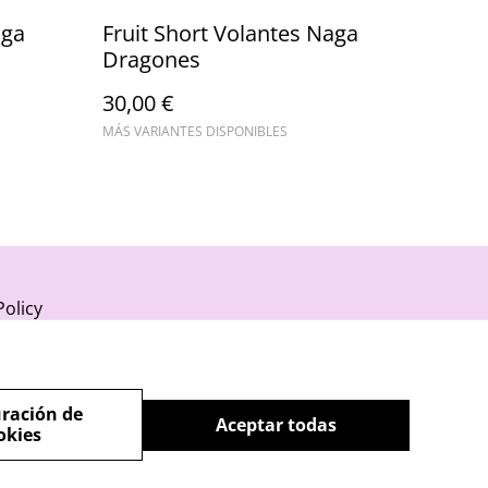
aga
Fruit Short Volantes Naga
Dragones
30,00 €
MÁS VARIANTES DISPONIBLES
Policy
ración de
Aceptar todas
okies
powered by