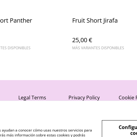
hort Panther
Fruit Short Jirafa
25,00 €
TES DISPONIBLES
MÁS VARIANTES DISPONIBLES
Legal Terms
Privacy Policy
Cookie 
Configu
nos ayudan a conocer cómo usas nuestros servicios para
co
rás más información sobre estas cookies y podrás