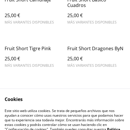
Cuadros
25,00 €
25,00 €
MÁS VARIANTES DISPONIBLES
MÁS VARIANTES DISPONIBLES
Fruit Short Tigre Pink
Fruit Short Dragones ByN
25,00 €
25,00 €
MÁS VARIANTES DISPONIBLES
MÁS VARIANTES DISPONIBLES
Cookies
Este sitio web utiliza cookies. Se trata de pequeños archivos que nos
Contact Us
Legal Terms
ayudan a conocer cómo usas nuestros servicios para que podamos hacer
Privacy Policy
Cookie Policy
que tu experiencia sea todavía mejor. Encontrarás más información sobre
estas cookies y podrás controlar cómo se usan haciendo clic en
"Configuración de cookies". También puedes consultar nuestra
Política