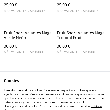
25,00 €
25,00 €
MÁS VARIANTES DISPONIBLES
MÁS VARIANTES DISPONIBLES
Fruit Short Volantes Naga
Fruit Short Volantes Naga
Verde Neón
Tropical Fruit
30,00 €
30,00 €
MÁS VARIANTES DISPONIBLES
MÁS VARIANTES DISPONIBLES
Cookies
Este sitio web utiliza cookies. Se trata de pequeños archivos que nos
Contact Us
Legal Terms
ayudan a conocer cómo usas nuestros servicios para que podamos hacer
Privacy Policy
Cookie Policy
que tu experiencia sea todavía mejor. Encontrarás más información sobre
estas cookies y podrás controlar cómo se usan haciendo clic en
"Configuración de cookies". También puedes consultar nuestra
Política
de cookies
.