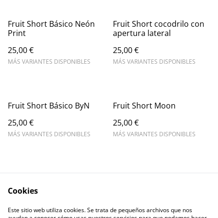
Fruit Short Básico Neón
Fruit Short cocodrilo con
Print
apertura lateral
25,00 €
25,00 €
MÁS VARIANTES DISPONIBLES
MÁS VARIANTES DISPONIBLES
Fruit Short Básico ByN
Fruit Short Moon
25,00 €
25,00 €
MÁS VARIANTES DISPONIBLES
MÁS VARIANTES DISPONIBLES
Cookies
Este sitio web utiliza cookies. Se trata de pequeños archivos que nos
Contact Us
Legal Terms
ayudan a conocer cómo usas nuestros servicios para que podamos hacer