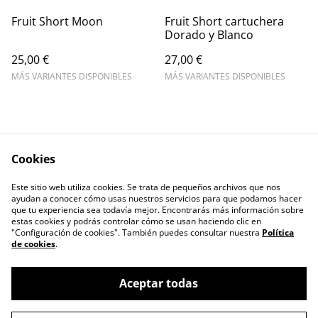
Fruit Short Moon
Fruit Short cartuchera
Dorado y Blanco
25,00 €
27,00 €
MÁS VARIANTES DISPONIBLES
MÁS VARIANTES DISPONIBLES
Cookies
Este sitio web utiliza cookies. Se trata de pequeños archivos que nos
Contact Us
Legal Terms
ayudan a conocer cómo usas nuestros servicios para que podamos hacer
Privacy Policy
Cookie Policy
que tu experiencia sea todavía mejor. Encontrarás más información sobre
estas cookies y podrás controlar cómo se usan haciendo clic en
"Configuración de cookies". También puedes consultar nuestra
Política
de cookies
.
Aceptar todas
©
2026
Fruit Twerk