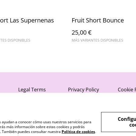
hort Las Supernenas
Fruit Short Bounce
25,00 €
TES DISPONIBLES
MÁS VARIANTES DISPONIBLES
Legal Terms
Privacy Policy
Cookie 
Configu
nos ayudan a conocer cómo usas nuestros servicios para
co
rás más información sobre estas cookies y podrás
s". También puedes consultar nuestra
Política de cookies
.