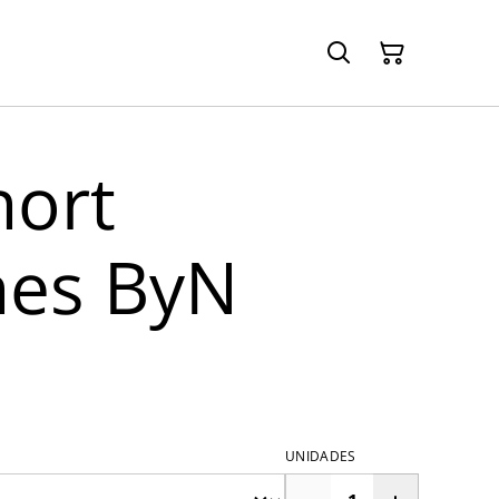
hort
nes ByN
UNIDADES