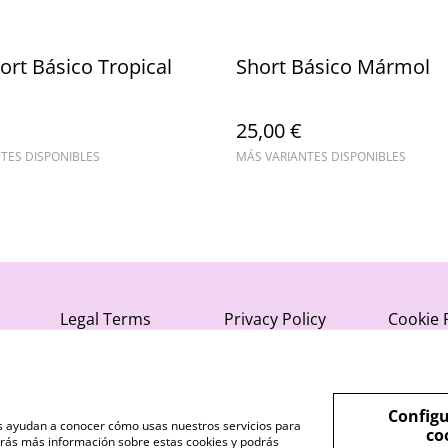
hort Básico Tropical
Short Básico Mármol
25,00 €
TES DISPONIBLES
MÁS VARIANTES DISPONIBLES
Legal Terms
Privacy Policy
Cookie 
Configu
nos ayudan a conocer cómo usas nuestros servicios para
co
rás más información sobre estas cookies y podrás