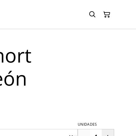
hort
eón
UNIDADES