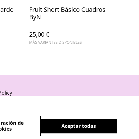
pardo
Fruit Short Básico Cuadros
ByN
25,00 €
MÁS VARIANTES DISPONIBLES
Policy
ración de
Aceptar todas
okies
powered by