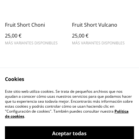
Fruit Short Choni
Fruit Short Vulcano
25,00 €
25,00 €
MÁS VARIANTES DISPONIBLES
MÁS VARIANTES DISPONIBLES
Cookies
Este sitio web utiliza cookies. Se trata de pequeños archivos que nos
Contact Us
Legal Terms
ayudan a conocer cómo usas nuestros servicios para que podamos hacer
Privacy Policy
Cookie Policy
que tu experiencia sea todavía mejor. Encontrarás más información sobre
estas cookies y podrás controlar cómo se usan haciendo clic en
"Configuración de cookies". También puedes consultar nuestra
Política
de cookies
.
Aceptar todas